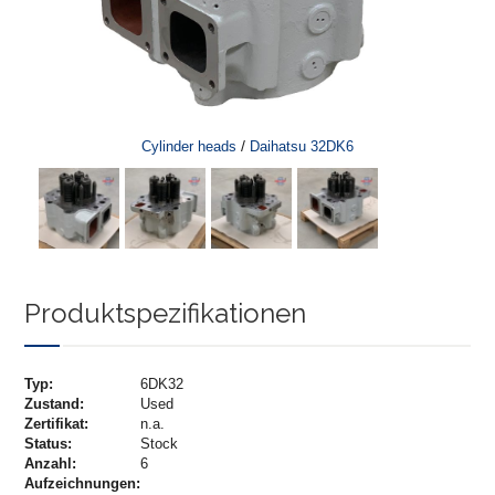
/
Cylinder heads
Daihatsu 32DK6
Produktspezifikationen
Typ:
6DK32
Zustand:
Used
Zertifikat:
n.a.
Status:
Stock
Anzahl:
6
Aufzeichnungen: